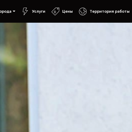
орода
Услуги
Цены
Территория работы